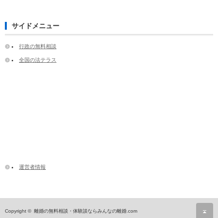
サイドメニュー
行政の無料相談
全国の法テラス
運営者情報
ペ
Copyright ©
離婚の無料相談・体験談ならみんなの離婚.com