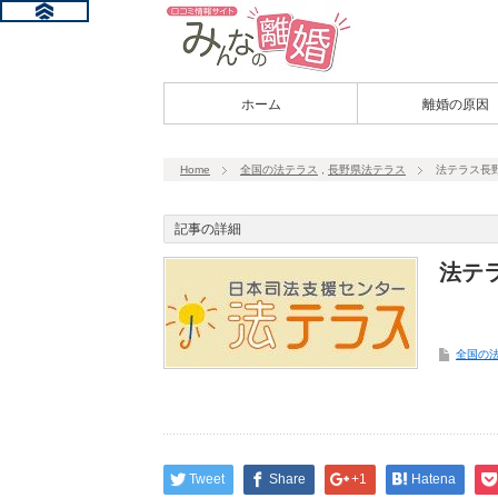
ホーム
離婚の原因
Home
全国の法テラス
,
長野県法テラス
法テラス長
記事の詳細
法テ
全国の
Tweet
Share
+1
Hatena