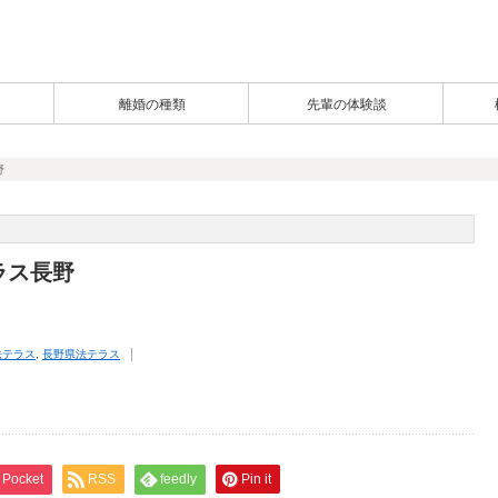
離婚の種類
先輩の体験談
野
ラス長野
法テラス
,
長野県法テラス
Pocket
RSS
feedly
Pin it