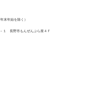
及び年末年始を除く）
８５－１ 長野市もんぜんぷら座４Ｆ