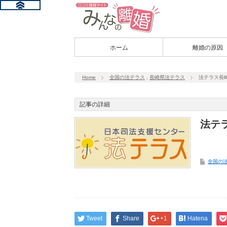
ホーム
離婚の原因
Home
全国の法テラス
,
長崎県法テラス
法テラス長
記事の詳細
法テ
全国の
Tweet
Share
+1
Hatena