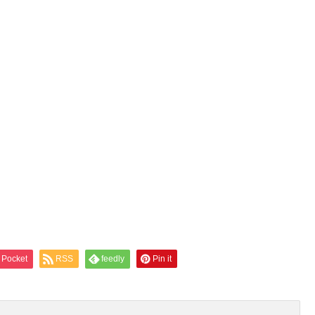
Pocket
RSS
feedly
Pin it