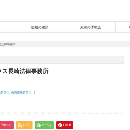
離婚の種類
先輩の体験談
崎法律事務所
ラス長崎法律事務所
法テラス
,
長崎県法テラス
Pocket
RSS
feedly
Pin it