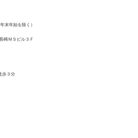
及び年末年始を除く）
 長崎ＭＳビル３Ｆ
徒歩３分