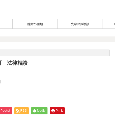
離婚の種類
先輩の体験談
町 法律相談
Pocket
RSS
feedly
Pin it