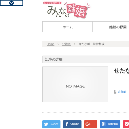
ホーム
離婚の原因
Home
北海道
せたな町 法律相談
記事の詳細
せた
北海道
Tweet
Share
+1
Hatena