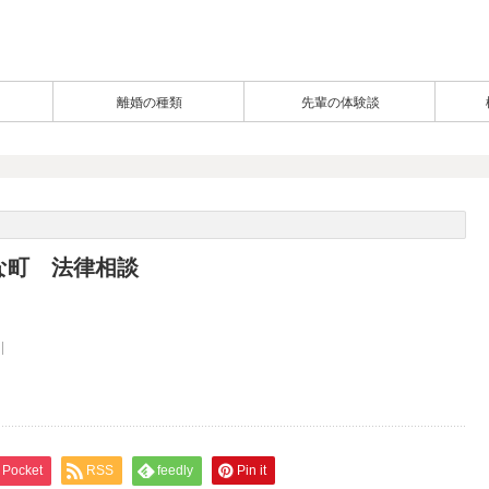
離婚の種類
先輩の体験談
な町 法律相談
Pocket
RSS
feedly
Pin it