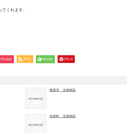
ってくれます。
Pocket
RSS
feedly
Pin it
根室市 法律相談
松前町 法律相談