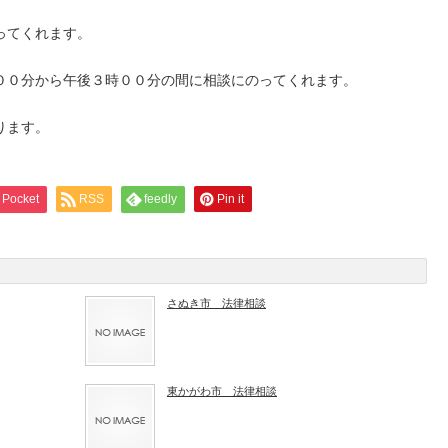
ってくれます。
００分から午後３時００分の間に相談にのってくれます。
ります。
Pocket
RSS
feedly
Pin it
さぬき市 法律相談
東かがわ市 法律相談