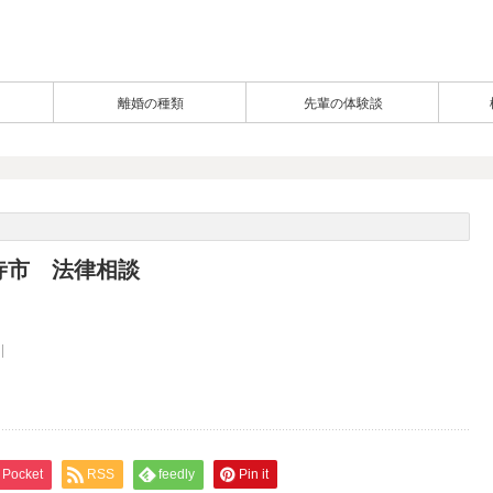
離婚の種類
先輩の体験談
寺市 法律相談
Pocket
RSS
feedly
Pin it