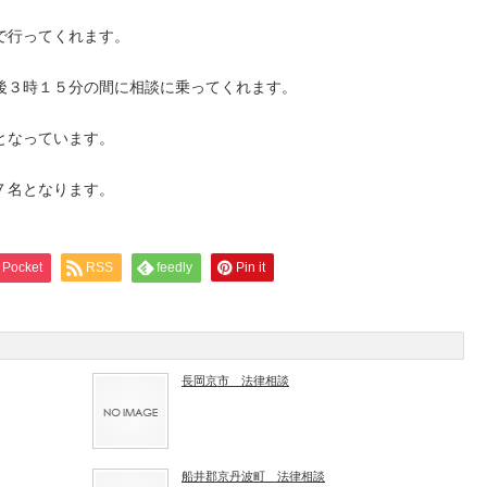
で行ってくれます。
後３時１５分の間に相談に乗ってくれます。
となっています。
７名となります。
Pocket
RSS
feedly
Pin it
長岡京市 法律相談
船井郡京丹波町 法律相談