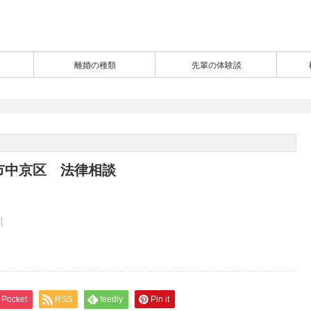
離婚の種類
先輩の体験談
市中京区 法律相談
Pocket
RSS
feedly
Pin it