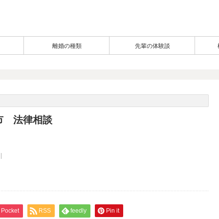
離婚の種類
先輩の体験談
市 法律相談
Pocket
RSS
feedly
Pin it