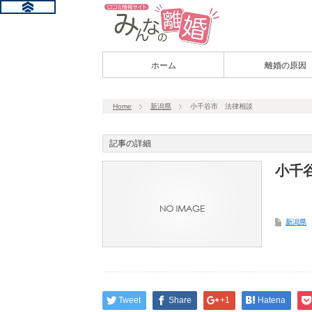
ホーム
離婚の原因
Home
新潟県
小千谷市 法律相談
記事の詳細
小千
新潟県
Tweet
Share
+1
Hatena