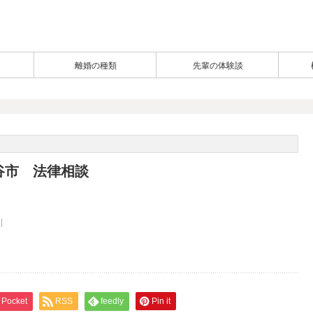
離婚の種類
先輩の体験談
谷市 法律相談
Pocket
RSS
feedly
Pin it