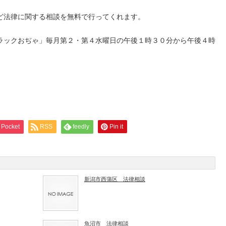
ど法律に関する相談を無料で行ってくれます。
ラックおぢゃ」毎月第２・第４水曜日の午後１時３０分から午後４時
Pocket
RSS
feedly
Pin it
新潟市西蒲区 法律相談
魚沼市 法律相談