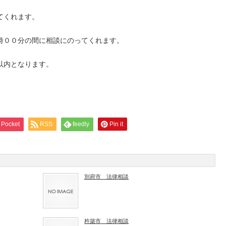
てくれます。
時００分の間に相談にのってくれます。
以内となります。
Pocket
RSS
feedly
Pin it
別府市 法律相談
杵築市 法律相談