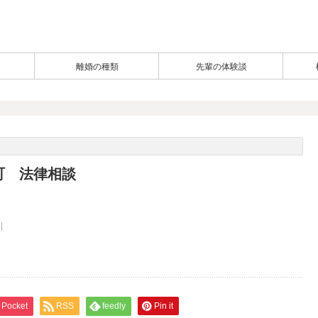
離婚の種類
先輩の体験談
町 法律相談
Pocket
RSS
feedly
Pin it