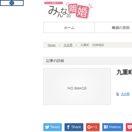
ホーム
離婚の原因
Home
大分県
九重町 法律相談
記事の詳細
九重
大分県
Tweet
Share
+1
Hatena