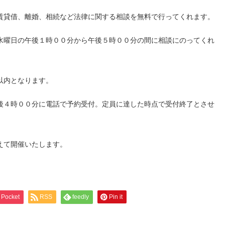
賃貸借、離婚、相続など法律に関する相談を無料で行ってくれます。
水曜日の午後１時００分から午後５時００分の間に相談にのってくれ
以内となります。
後４時００分に電話で予約受付。定員に達した時点で受付終了とさせ
えて開催いたします。
Pocket
RSS
feedly
Pin it