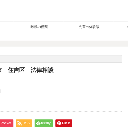
離婚の種類
先輩の体験談
市 住吉区 法律相談
Pocket
RSS
feedly
Pin it