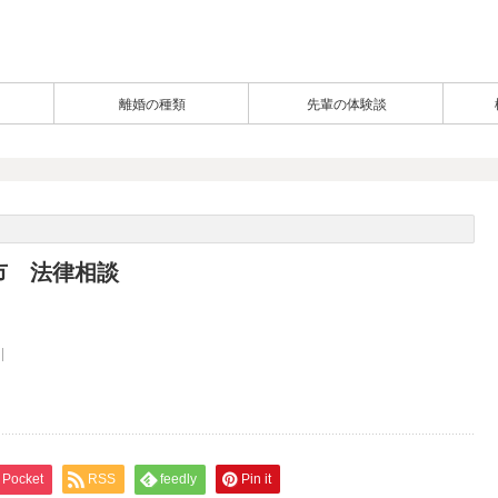
離婚の種類
先輩の体験談
市 法律相談
Pocket
RSS
feedly
Pin it