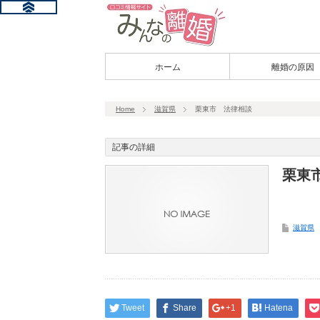
ホーム
離婚の原因
Home
滋賀県
栗東市 法律相談
記事の詳細
栗東
滋賀県
Tweet
Share
+1
Hatena