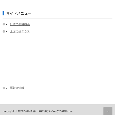
サイドメニュー
行政の無料相談
全国の法テラス
運営者情報
ペ
Copyright ©
離婚の無料相談・体験談ならみんなの離婚.com