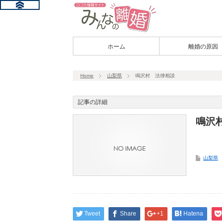
ホーム
離婚の原因
Home
山梨県
鳴沢村 法律相談
記事の詳細
鳴沢
山梨県
Tweet
Share
+1
Hatena