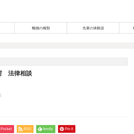
離婚の種類
先輩の体験談
村 法律相談
Pocket
RSS
feedly
Pin it