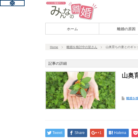
ホーム
離婚の原因
Home
離婚を検討中の皆さん
山奥育ちの妻とのギャ
記事の詳細
山奥
離婚を
Tweet
Share
+1
Hatena