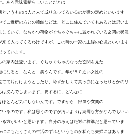
す。ある意味素晴らしいことだとは
活というものは人と人で成り立ってるいるのが世の定めといいます
中でご近所の方との接触などは、どこに住んでいてもあるとは思いま
乱していて、なおかつ荷物がぐちゃぐちゃに置かれている玄関の状況
が来て入ってくるわけですが、この時の一家の主婦の心境といいます
思っています。
ちの家内は違います。ぐちゃぐちゃのなった玄関を見た
顔になると、なんと！笑うんです。年が５０近い女性の
慌てて片付けようとしたり、恥ずかしくて真っ赤になったりとかのリ
ちは沈んでしまいます。要するに、どんなに
はほとんど気にしないんです。ですから、部屋や玄関の
ているのです。私は思うのですが汚いよりは綺麗な方がなんでもいい
いる方がいいと思います。自分の考えは絶対に標準だと思っていま
かににもたくさんの生活のずれというものが私たち夫婦にはありま