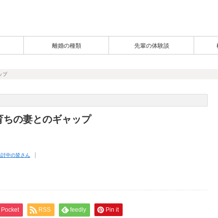
離婚の種類
先輩の体験談
ップ
育ちの妻とのギャップ
検討中の皆さん
Pocket
RSS
feedly
Pin it