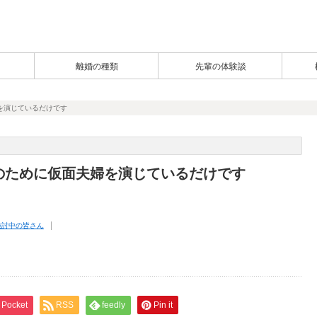
離婚の種類
先輩の体験談
を演じているだけです
のために仮面夫婦を演じているだけです
検討中の皆さん
Pocket
RSS
feedly
Pin it