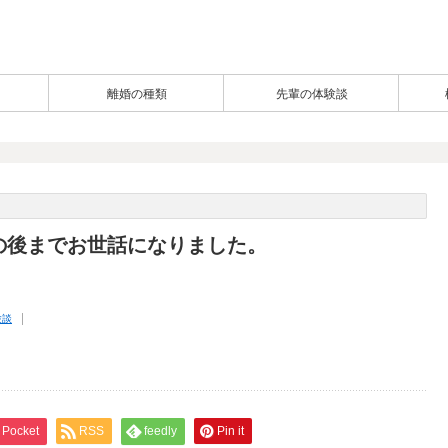
離婚の種類
先輩の体験談
。
の後までお世話になりました。
験談
Pocket
RSS
feedly
Pin it