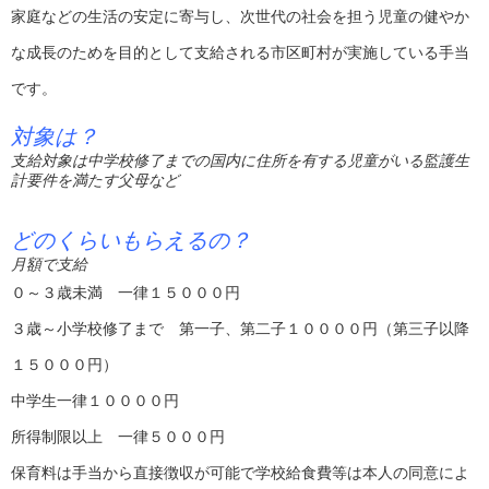
家庭などの生活の安定に寄与し、次世代の社会を担う児童の健やか
な成長のためを目的として支給される市区町村が実施している手当
です。
対象は？
支給対象は中学校修了までの国内に住所を有する児童がいる監護生
計要件を満たす父母など
どのくらいもらえるの？
月額で支給
０～３歳未満 一律１５０００円
３歳～小学校修了まで 第一子、第二子１００００円（第三子以降
１５０００円）
中学生一律１００００円
所得制限以上 一律５０００円
保育料は手当から直接徴収が可能で学校給食費等は本人の同意によ