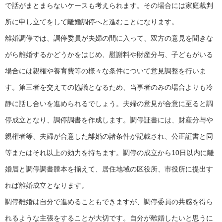
で話がまとまらないケースも考えられます。その場合には家庭裁判
所に申し立てをして離婚調停へと進むことになります。
離婚調停では、調停委員が夫婦の間に入って、双方の意見を聞きな
がら離婚するかどうかをはじめ、慰謝料や財産分与、子どもがいる
場合には親権や養育費等の様々な条件について意見調整を行いま
す。第三者を交えての協議となるため、当事者のみの場合よりも冷
静に話し合いを進められるでしょう。夫婦の意見が合意に至ると調
停成立となり、調停調書を作成します。調停証書には、財産分与や
親権者等、夫婦が合意した離婚の諸条件が記載され、公正証書と同
等またはそれ以上の効力を持ちます。調停の成立から10日以内に離
婚届と調停調書謄本を揃えて、居住地域の区役所、市役所に提出す
れば離婚成立となります。
調停離婚は自分で進めることもできますが、調停委員の共感を得ら
れるような主張をすることが大切です。自分が離婚したいと思うに