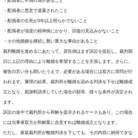
・配偶者に不貞行為があること
・配偶者に悪意で遺棄されたこと
・配偶者の生死が3年以上明らかでないこと
・配偶者が強度の精神病にかかり、回復の見込みがないこと
・その他婚姻を継続し難い重大な事由があること
裁判離婚を進めるにあたって、原告側はまず訴訟を提起し、裁判期
日に上記の理由により離婚を希望することを主張します。さらに、
被告の言い分も聞いたうえで、必要がある場合には双方に尋問が行
われます。審理の結果、裁判所が離婚を認める判決を下せば離婚成
立となり、慰謝料請求していた場合の額等、様々な条件が決定され
ます。
訴訟の途中で裁判所から和解を提示されるケースもあり、この場合
には当事者双方が和解案に合意すれば離婚成立となります。
ただし、家庭裁判所が離婚判決を下しても、その内容に納得できな