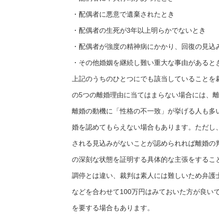
・配偶者に悪意で遺棄されたとき
・配偶者の生死が3年以上明らかでないとき
・配偶者が強度の精神病にかかり、回復の見込
・その他婚姻を継続し難い重大な事由があると
上記のうちのひとつにでも該当していることを
の5つの離婚理由に当てはまらない場合には、
離婚の動機に「性格の不一致」が挙げる人も多
婚を認めてもらえない場合もあります。ただし
される見込みがないことが認められれば離婚の
の深刻な状態を証明する具体的な主張をするこ
調停とは違い、裁判は素人には難しいため弁護
などを合わせて100万円はみておいた方が良い
を要する場合もあります。