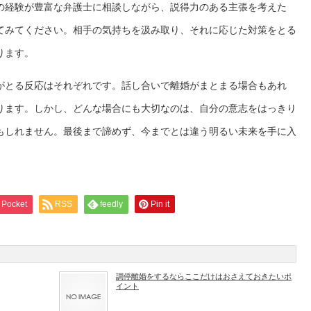
の経験が豊富な弁護士に相談しながら、説得力のある主張を考えた
てみてください。相手の気持ちを汲み取り、それに応じた対策をとる
ります。
がとる反応はそれぞれです。話し合いで離婚がまとまる場合もあれ
ります。しかし、どんな場合にも大切なのは、自分の意志をはっきり
もしれません。最後まで諦めず、今までとは違う明るい未来を手に入
Pocket
RSS
feedly
Pin it
調停離婚をするならここだけはおさえておきたいポ
イント