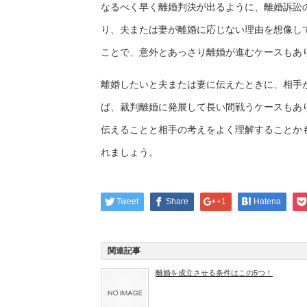
なるべく早く離婚判決が出るように、離婚訴訟
り、夫または妻が離婚に応じない理由を想像し
ことで、意外とあっさり離婚が進むケースもあ
離婚したいと夫または妻に伝えたときに、相手
ば、裁判離婚に発展して長い間戦うケースもあ
伝えることと相手の考えをよく理解することか
れましょう。
Tweet
Share
+1
Hatena
関連記事
離婚を成立させる条件はこの5つ！