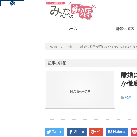
ホーム
離婚の原因
Home
特集
離婚に相手が応じない！そんな時はどう
記事の詳細
離婚
か徹
特集
Tweet
Share
+1
Hatena