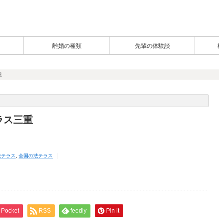
離婚の種類
先輩の体験談
重
ラス三重
法テラス
,
全国の法テラス
Pocket
RSS
feedly
Pin it