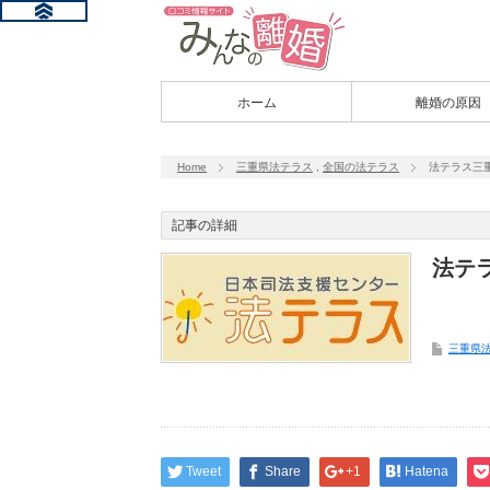
ホーム
離婚の原因
Home
三重県法テラス
,
全国の法テラス
法テラス三
記事の詳細
法テ
三重県
Tweet
Share
+1
Hatena