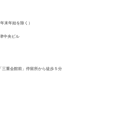
及び年末年始を除く）
 津中央ビル
「三重会館前」停留所から徒歩５分