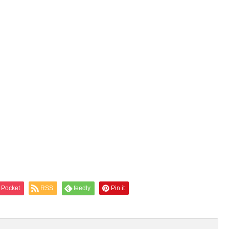
Pocket
RSS
feedly
Pin it