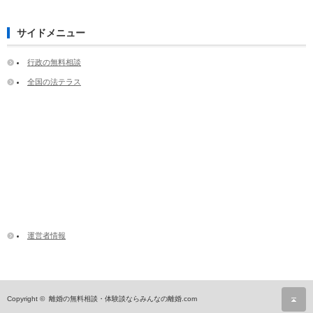
サイドメニュー
行政の無料相談
全国の法テラス
運営者情報
ペ
Copyright ©
離婚の無料相談・体験談ならみんなの離婚.com