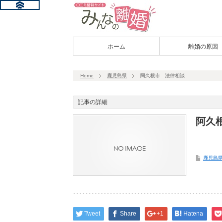
ホーム
離婚の原因
Home
鹿児島県
阿久根市 法律相談
記事の詳細
阿久
鹿児島
Tweet
Share
+1
Hatena