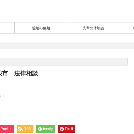
離婚の種類
先輩の体験談
根市 法律相談
県
Pocket
RSS
feedly
Pin it