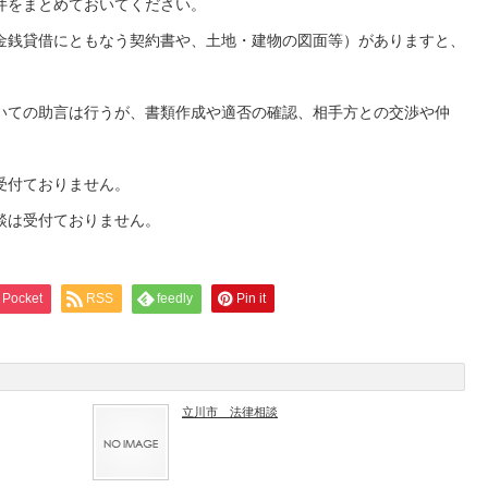
件をまとめておいてください。
借にともなう契約書や、土地・建物の図面等）がありますと、
助言は行うが、書類作成や適否の確認、相手方との交渉や仲
付ておりません。
受付ておりません。
Pocket
RSS
feedly
Pin it
立川市 法律相談