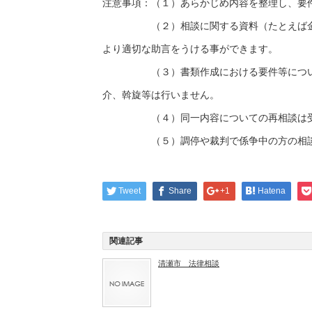
注意事項：（１）あらかじめ内容を整理し、要
（２）相談に関する資料（たとえば金銭貸
より適切な助言をうける事ができます。
（３）書類作成における要件等についての
介、斡旋等は行いません。
（４）同一内容についての再相談は受
（５）調停や裁判で係争中の方の相談は
Tweet
Share
+1
Hatena
関連記事
清瀬市 法律相談