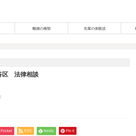
離婚の種類
先輩の体験談
谷区 法律相談
Pocket
RSS
feedly
Pin it