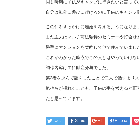
同じ時期に子供がキャンプに行きたいと言って
自分は海外に遊びに行けるのに子供のキャンプ
この件をきっかけに離婚を考えるようになりま
また主人はマルチ商法独特のセミナーや打合せ
勝手にマンションを契約して他で住んでいまし
これがわかった時点でこの人とはやっていけな
調停内容は主に財産分与でした。
第3者を挟んで話をしたことで二人で話すより
気持ちが揺れることも、子供の事を考えると正
たと思っています。
Tweet
Share
+1
Hatena