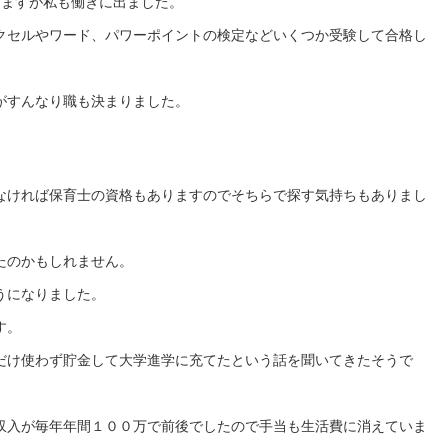
りますが私も働きに出ました。
クセルやワード、パワーポイントの検定などいくつか受験して合格し
がすんなり職も決まりました。
なければ保育士の資格もありますのでそちらで探す気持ちもありまし
たのかもしれません。
うになりました。
す。
だけ使わず貯金して大学進学に充てたという話を聞いてきたそうで
収入が毎年年間１００万で前後でしたので手当も生活費に消えていま