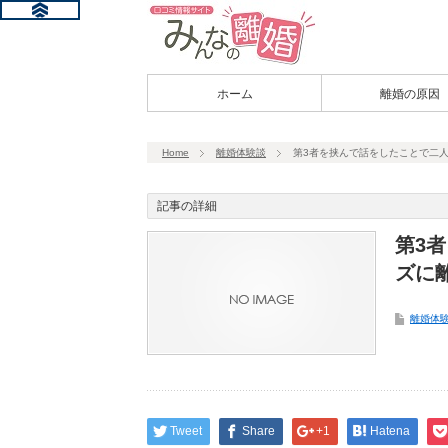
ホーム
離婚の原因
Home
離婚体験談
第3者を挟んで話をしたことで二
記事の詳細
第3
ズに
離婚体
Tweet
Share
+1
Hatena