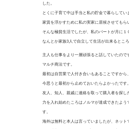
した。
とくに子育て中は手当と私の貯金で暮らしてい
家賃を浮かすために私の実家に居候させてもら
そんな極貧生活でしたが、私のパートが月に１
なんとか家族3人で自立して生活が出来るとこ
主人も仕事をより一層頑張ると話していたので
マルチ商法です。
最初は自営業で人付き合いもあることですから
今思うと最初から止めておいたらよかったです
友人、知人、親戚に連絡を取って購入者を探し
力を入れ始めたころはノルマが達成できたよう
す。
海外は無料と本人は言っていましたが、ネット