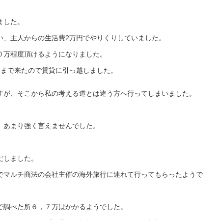
ました。
い、主人からの生活費2万円でやりくりしていました。
０万程度頂けるようになりました。
ろまで来たので賃貸に引っ越しました。
すが、そこから私の考える道とは違う方へ行ってしまいました。
、あまり強く言えませんでした。
。
だしました。
でマルチ商法の会社主催の海外旅行に連れて行ってもらったようで
で調べた所６，７万はかかるようでした。