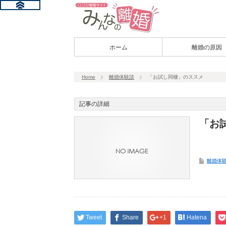
ホーム
離婚の原因
Home
離婚体験談
「お試し同棲」のススメ
記事の詳細
「お
離婚体
Tweet
Share
+1
Hatena