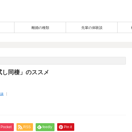
離婚の種類
先輩の体験談
試し同棲」のススメ
験談
Pocket
RSS
feedly
Pin it