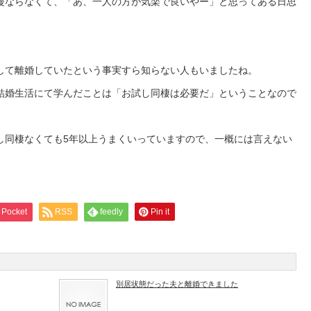
慢ならなくて、「あ、一人の方が気楽で良いやー」と思ってある日思
して離婚していたという事実すら知らない人もいましたね。
結婚生活にて学んだことは「お試し同棲は必要だ」ということなので
し同棲なくても5年以上うまくいっていますので、一概には言えない
Pocket
RSS
feedly
Pin it
別居状態だった夫と離婚できました