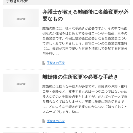
手続きの不安
弁護士が教える離婚後に名義変更が必
要なもの
離婚の際には、様々な手続きが必要ですが、その中でも面
倒なのが住宅をはじめとする各種ローンや不動産、車等の
名義変更です。今回は離婚後に必要となる名義変更につい
て詳しくみていきましょう。住宅ローンの名義変更離婚時
には、夫婦が共同で築いた財産を清算して分配する財産分
与を行い…
手続きの不安
離婚後の住所変更や必要な手続き
離婚後には様々な手続きが必要です。住民票や戸籍・銀行
口座・保険など、変更するものは一つや二つではないため
多大な労力と手間を必要としますが、がんばって一人で乗
り切らなくてはなりません。実際に離婚に踏み切るまで
に、どのような手続きが必要なのかについて知っておくと
スムーズでしょう。&n…
手続きの不安