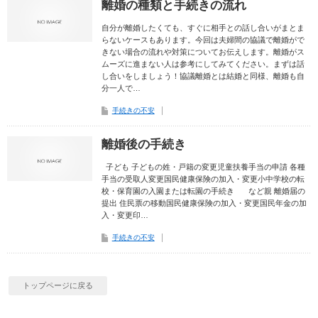
離婚の種類と手続きの流れ
自分が離婚したくても、すぐに相手との話し合いがまとま
らないケースもあります。今回は夫婦間の協議で離婚がで
きない場合の流れや対策についてお伝えします。離婚がス
ムーズに進まない人は参考にしてみてください。まずは話
し合いをしましょう！協議離婚とは結婚と同様、離婚も自
分一人で…
手続きの不安
離婚後の手続き
子ども 子どもの姓・戸籍の変更児童扶養手当の申請 各種
手当の受取人変更国民健康保険の加入・変更小中学校の転
校・保育園の入園または転園の手続き など親 離婚届の
提出 住民票の移動国民健康保険の加入・変更国民年金の加
入・変更印…
手続きの不安
トップページに戻る