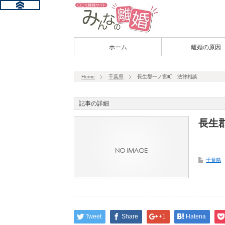
ホーム
離婚の原因
Home
千葉県
長生郡一ノ宮町 法律相談
記事の詳細
長生
千葉県
Tweet
Share
+1
Hatena