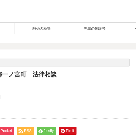
離婚の種類
先輩の体験談
郡一ノ宮町 法律相談
Pocket
RSS
feedly
Pin it