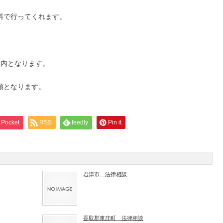
料で行ってくれます。
以内となります。
順となります。
Pocket
RSS
feedly
Pin it
君津市 法律相談
香取郡東庄町 法律相談