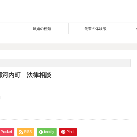
離婚の種類
先輩の体験談
郡河内町 法律相談
Pocket
RSS
feedly
Pin it