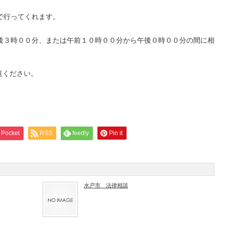
で行ってくれます。
後３時００分、または午前１０時００分から午後０時００分の間に相
ください。
Pocket
RSS
feedly
Pin it
水戸市 法律相談