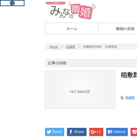
ホーム
離婚の原因
Home
茨城県
稲敷郡河内町 法律相談
記事の詳細
稲敷
茨城県
Tweet
Share
+1
Hatena