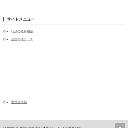
サイドメニュー
行政の無料相談
全国の法テラス
運営者情報
ペ
Copyright ©
離婚の無料相談・体験談ならみんなの離婚.com