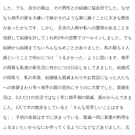
した。でも、自分の親は、その男性との結婚に猛反対でした。なぜ
なら相手の家を大嫌いで娘がそのような家に嫁ぐことに大きな懸念
があったからです。しかし、元夫の人柄や私への愛情があることを
信頼して結婚を許してくれ約1年の交際でゴールインしました。でも
結納から結婚までもいろんなもめごとがありました。私の親も１人
娘ということで何かにつけ「うるさかった」ように思います。相手
の両親も私達の新生活に何かにつけ口出しをしてきました。結婚式
の段取り、私の衣装、結婚後も親戚まわりやお世話になった人たち
への挨拶まわり等々相手の親の意向にそうのに大変でした。新婚生
活は、2人だけの生活ではなく常に相手側の親戚、親がからんできま
した。2人で犬の散歩をしていると「そんな見苦しいことはする
な」、子供の名前はすでに決まっている、親戚一同に新妻の料理を
ふるまいたいからなにか作ってくるようになどなどありました。元