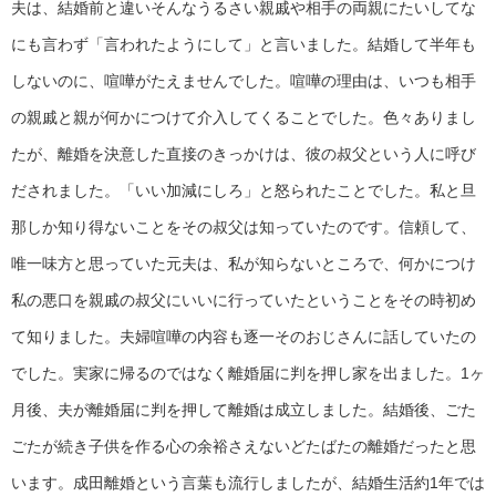
夫は、結婚前と違いそんなうるさい親戚や相手の両親にたいしてな
にも言わず「言われたようにして」と言いました。結婚して半年も
しないのに、喧嘩がたえませんでした。喧嘩の理由は、いつも相手
の親戚と親が何かにつけて介入してくることでした。色々ありまし
たが、離婚を決意した直接のきっかけは、彼の叔父という人に呼び
だされました。「いい加減にしろ」と怒られたことでした。私と旦
那しか知り得ないことをその叔父は知っていたのです。信頼して、
唯一味方と思っていた元夫は、私が知らないところで、何かにつけ
私の悪口を親戚の叔父にいいに行っていたということをその時初め
て知りました。夫婦喧嘩の内容も逐一そのおじさんに話していたの
でした。実家に帰るのではなく離婚届に判を押し家を出ました。1ヶ
月後、夫が離婚届に判を押して離婚は成立しました。結婚後、ごた
ごたが続き子供を作る心の余裕さえないどたばたの離婚だったと思
います。成田離婚という言葉も流行しましたが、結婚生活約1年では